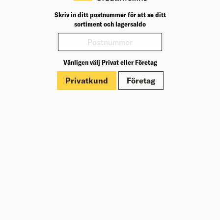
Om Beijer Bygg
Vår affärsidé
Skriv in ditt postnummer för att se ditt
sortiment och lagersaldo
Vår historia
Hälsa & säkerhet
Branschrapport
Miljö & Hållbarhet
Vänligen välj Privat eller Företag
Press
Privatkund
Företag
Kundklubb Beijer Plus
Jobba hos oss
Nyheter
Inspiration
Tjänster
Tips & Råd
Byggbeskrivningar
Varumärken
Trallväljaren
Villkor
Köpvillkor