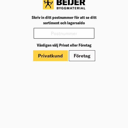
Nu finns tryckimpregnerad standardtrall från 19,95 kr/lpm
(28x120).
Skriv in ditt postnummer för att se ditt
Beställ idag och njut av sensommaren på en ny trall.
sortiment och lagersaldo
Vänligen välj Privat eller Företag
Köp din trall
Privatkund
Företag