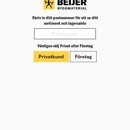
Nu finns tryckimpregnerad standardtrall från 19,95 kr/lpm
(28x120).
Skriv in ditt postnummer för att se ditt
Beställ idag och njut av sensommaren på en ny trall.
sortiment och lagersaldo
Vänligen välj Privat eller Företag
Köp din trall
Privatkund
Företag