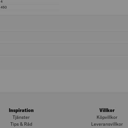
4
Diameter (mm): 4
450
Längd (mm): 450
Inspiration
Villkor
Tjänster
Köpvillkor
Tips & Råd
Leveransvillkor