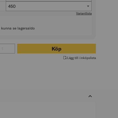
Längd (mm)
450
Variantlista
t kunna se lagersaldo
 för SVETSELEKTROD OLEGERAT 48 MELTOLIT
Köp
Lägg till i inköpslista