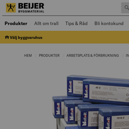
Sök 
Öppnad meny kan navigeras med piltangenter
Produkter
Allt om trall
Tips & Råd
Bli kontokund
Välj byggvaruhus
HEM
PRODUKTER
CURRENT PAGE:
ARBETSPLATS & FÖRBRUKNING
CURR
I