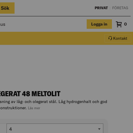
Sök
PRIVAT
|
FÖRETAG
hus
Logga in
Sum
0
Varuko
Kontakt
GERAT 48 MELTOLIT
sning av låg- och olegerat stål. Låg hydrogenhalt och god
konstruktioner.
, hoppa till produktbeskrivningen
Läs mer
Diameter (mm)
4