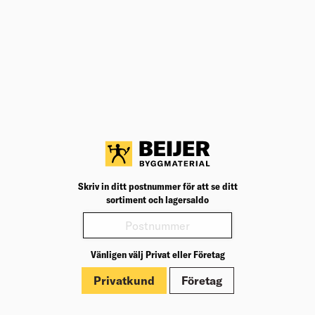
Teknisk specifikation
BK04
22402
BK04:
UNSPSC
31151906
UNSP
Bredd (mm)
25
Bredd
Längd (mm)
5 000
Längd
Varianter
Produktinformation
Skriv in ditt postnummer för att se ditt
sortiment och lagersaldo
Märkningar
Vänligen välj Privat eller Företag
Privatkund
Företag