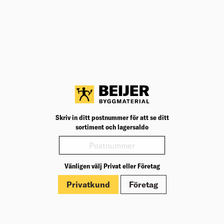
Teknisk specifikation
BK04
23003
BK04:
UNSPSC
31151906
UNSP
Modell/Utförande
Band
Model
Bredd (mm)
25
Bredd
Längd (mm)
5 000
Längd
Produktinformation
Skriv in ditt postnummer för att se ditt
Märkningar
sortiment och lagersaldo
Vänligen välj Privat eller Företag
Privatkund
Företag
Om Beijer Bygg
Vår affärsidé