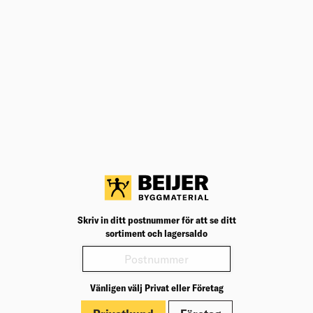
Teknisk specifikation
BK04
06105
BK04:
UNSPSC
55121718
UNSP
Form
Kvadrat
Form:
Basfärg
Svart
Basfär
Accentfärg
Vit
Accent
Bredd (mm)
150
Bredd
Längd (mm)
150
Längd
Material
Plast
Materi
Symbol
Dörr öppnare
Symbo
Skriv in ditt postnummer för att se ditt
Varianter
sortiment och lagersaldo
Produktinformation
Märkningar
Vänligen välj Privat eller Företag