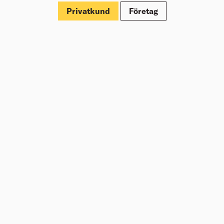
Privatkund
Företag
Om Beijer Bygg
Vår affärsidé
Vår historia
Hälsa & säkerhet
Branschrapport
Miljö & Hållbarhet
Press
Kundklubb Beijer Plus
Jobba hos oss
Nyheter
Inspiration
Tjänster