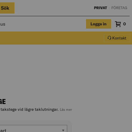
Sök
PRIVAT
|
FÖRETAG
hus
Logga in
Sum
0
Varuko
Kontakt
GE
akstege vid lägre taklutningar.
, hoppa till produktbeskrivningen
Läs mer
g
art