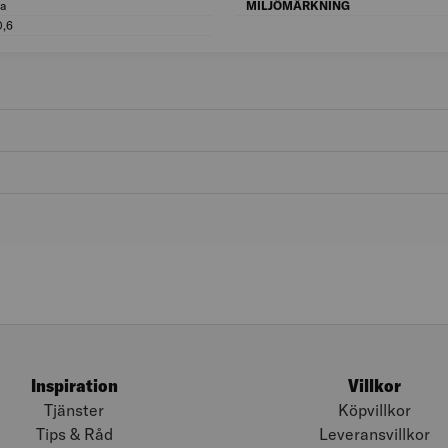
Ja
Lämplig för tak: Ja
MILJÖMÄRKNING
0,6
Vikt (kg): 0,6
Inspiration
Villkor
Tjänster
Köpvillkor
Tips & Råd
Leveransvillkor