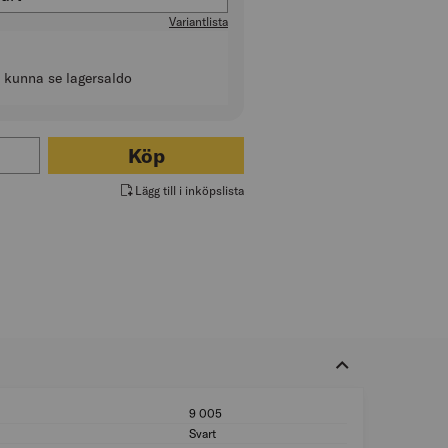
Variantlista
t kunna se lagersaldo
ör TRAPPSTEG TAKSTEGE
Köp
Lägg till i inköpslista
9 005
RAL-nummer: 9 0
Svart
Färg: Svart