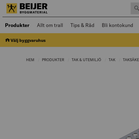
Sök 
Öppnad meny kan navigeras med piltangenter
Produkter
Allt om trall
Tips & Råd
Bli kontokund
Välj byggvaruhus
HEM
PRODUKTER
CURRENT PAGE:
TAK & UTEMILJÖ
CURRENT PAGE:
TAK
CURRENT PA
TAKSÄK