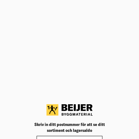
ANDRA KÖPTE ÄVEN
45X70 BYGGREGEL C14 GRAN 2,5M
RAW
Byggregel får endast användas till ej bärande delar i
konstruktioner.
Välj varuhus för lagerstatus
36,40
kr
/m
Köp
Jfr. pris 91,00
kr
/st
OSB/3 11X897X2500 2,24 M2/SKI
OSB är en träfiberskiva som kombinerar egenskaper
hos spånskivor och plywood.
Välj varuhus för lagerstatus
280,31
kr
/skiva
Skriv in ditt postnummer för att se ditt
Köp
Jfr. pris 125,00
kr
/m²
sortiment och lagersaldo