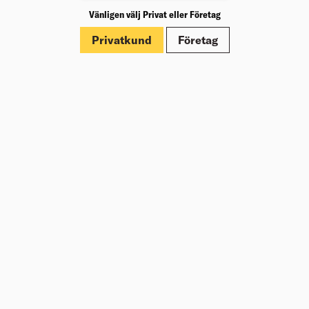
Vänligen välj Privat eller Företag
Märkningar
Privatkund
Företag
Dokument
Om Beijer Bygg
Vår affärsidé
Vår historia
Hälsa & säkerhet
Branschrapport
Miljö & Hållbarhet
Press
Kundklubb Beijer Plus
Jobba hos oss