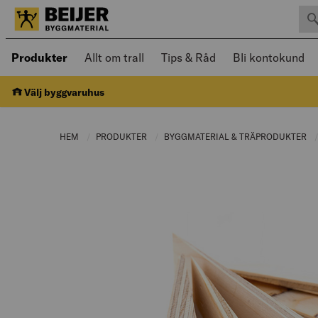
Sök 
Öppnad meny kan navigeras med piltangenter
Produkter
Allt om trall
Tips & Råd
Bli kontokund
Välj byggvaruhus
HEM
PRODUKTER
CURRENT PAGE:
BYGGMATERIAL & TRÄPRODUKTER
C