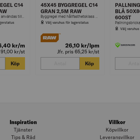
EGEL C14
45X45 BYGGREGEL C14
PALLNING
RAW
GRAN 2,5M RAW
BLÅ 50X
Byggregel får endast användas till ej bärande delar i konstruktioner.
Byggregel med hållfasthetsklass C14 som kan användas till bärande konstruktioner om inte annat anges. Används ofta till uppregling av väggar och tak, bjälklag eller takstolar.
600ST
agerstatus
Välj varuhus för lagerstatus
Välj varuhus
6,40
kr
/m
26,10
kr
/lpm
s 91,00
kr
/st
Jfr. pris 65,25
kr
/st
Köp
Köp
Inspiration
Villkor
Tjänster
Köpvillkor
Tips & Råd
Leveransvillkor