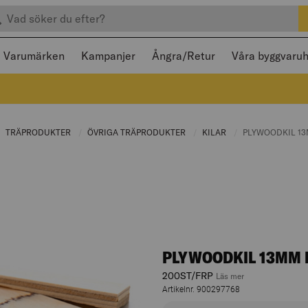
efter produkter
 och stängas med Escape
Varumärken
Kampanjer
Ångra/Retur
Våra byggvaru
URRENT PAGE:
TRÄPRODUKTER
CURRENT PAGE:
ÖVRIGA TRÄPRODUKTER
CURRENT PAGE:
KILAR
CURRENT PAGE:
CURRENT PAGE:
PLYWOODKIL 1
PLYWOODKIL 13MM
200ST/FRP
, hoppa till prod
Läs mer
Artikelnr. 900297768