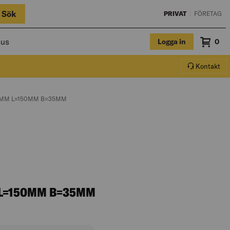
Sök
PRIVAT
|
FÖRETAG
hus
Logga in
Sum
0
Varuko
Kontakt
3MM L=150MM B=35MM
 L=150MM B=35MM
uktbeskrivningen