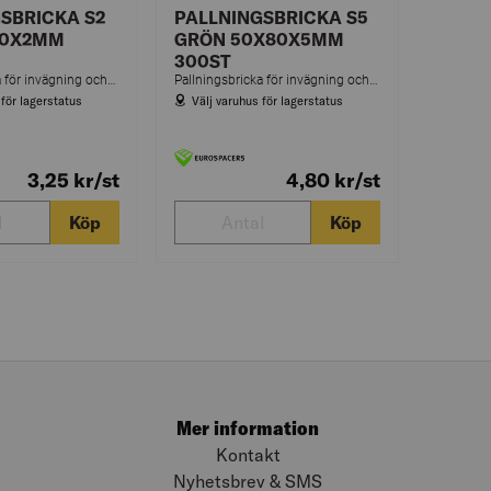
SBRICKA S2
PALLNINGSBRICKA S5
80X2MM
GRÖN 50X80X5MM
300ST
Pallningsbricka för invägning och justering av betongelement, fönster, trappor och träreglar. Färgkodade och stapelbara.
Pallningsbricka för invägning och justering av betongelement, fönster, trappor och träreglar. Färgkodade och stapelbara.
 för lagerstatus
Välj varuhus för lagerstatus
3,25
kr
/st
4,80
kr
/st
Köp
Köp
Mer information
Kontakt
Nyhetsbrev & SMS