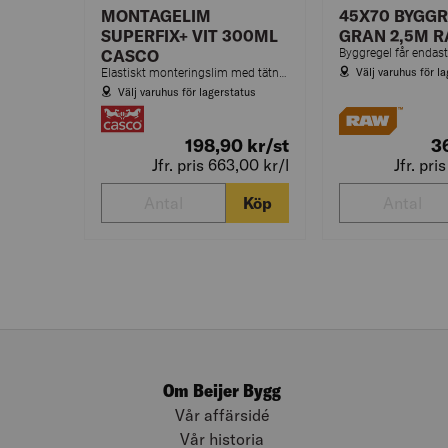
MONTAGELIM
45X70 BYGGR
SUPERFIX+ VIT 300ML
GRAN 2,5M 
CASCO
Välj varuhus för l
Elastiskt monteringslim med tätningsegenskaper och utmärkt vidhäftning på de flesta material. Ger en fyllande limfog som inte krymper. För inom- och utomhusbruk.
Välj varuhus för lagerstatus
198,90
kr
/st
3
Jfr. pris 663,00
kr
/l
Jfr. pri
Köp
Om Beijer Bygg
Vår affärsidé
Vår historia