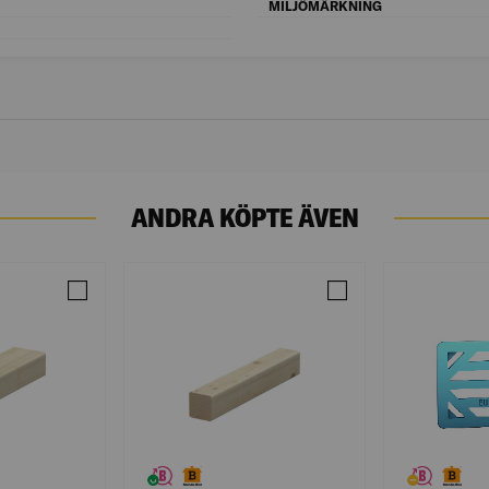
Bredd (mm): 35
MILJÖMÄRKNING
Längd (mm): 150
ANDRA KÖPTE ÄVEN
RFIX+ VIT 300ML CASCO
Jämför 45X70 BYGGREGEL C14 GRAN 2,5M RAW
Jämför 45X45 BYGGR