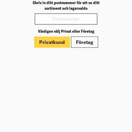
Skriv in ditt postnummer för att se ditt
22X95 YTTERPANEL 3,0M GRAN G4-
sortiment och lagersaldo
2 RAW
Ytterpanelbräda avsedd för fasadbeklädnad.
Välj varuhus för lagerstatus
Vänligen välj Privat eller Företag
27,10
kr
/lpm
Köp
Privatkund
Företag
Jfr. pris 81,30
kr
/st
22X70 YTTERPANEL 3,0M GRAN G4-
2 RAW
Ytterpanelbräda för fasadbeklädnad.
Välj varuhus för lagerstatus
24,40
kr
/lpm
Köp
Jfr. pris 73,20
kr
/st
22X145 YTTERPANEL 3,0M GRAN
G4-2 RAW
Ytterpanelbräda för fasadbeklädnad.
Välj varuhus för lagerstatus