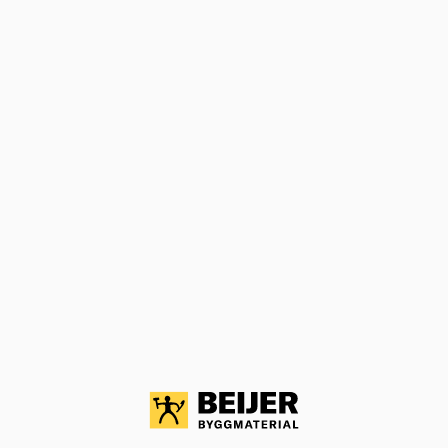
Varianter
Produktinformation
Märkningar
Dokument
ANDRA KÖPTE ÄVEN
45X45 BYGGREGEL G4-2 GRAN 3,0M
RAW
Byggregel får endast användas till ej bärande delar i
konstruktioner.
Välj varuhus för lagerstatus
25,60
kr
/lpm
Köp
Jfr. pris 76,80
kr
/st