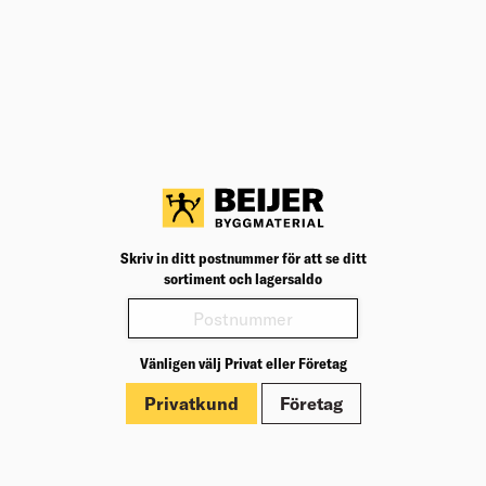
Produktinformation
Sidohängt, utåtgående fönster i traditionell design
fönsterhakar och vädringsbeslag. Fönstret har
insida och utsida i trä, 2-glas isolerruta och U-värde
1,5.
Fönstret har enkelbåge, kan inte delas och behöver
alltså bara putsas på två sidor. Modellen passar lika
bra till garaget eller förrådet som till sommarhuset.
Skriv in ditt postnummer för att se ditt
sortiment och lagersaldo
Vänligen välj Privat eller Företag
Privatkund
Företag
Om Beijer Bygg
Vår affärsidé