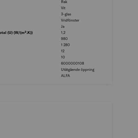
Rak
Profil: Rak
Vit
Kulör utvändigt: Vi
3-glas
Typ av glas: 3-glas
Vridfönster
Öppningsfunktion:
Ja
Aluminiumbeklädni
tal (U) (W/(m².K))
1,2
Värmegenomgångskoe
980
Bredd fönster (mm
1 280
Höjd fönster (mm):
12
Höjd fönstermodul
10
Bredd fönstermodu
6000000108
Boverket Resurs-
Utåtgående öppning
Hängning: Utåtgåe
ALFA
MILJÖMÄRKNING: