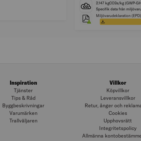
2.147 kgCO2e/kg (GWP-G
Specifik data från miljövar
Miljövarudeklaration (EPD
Öppna i ny flik
Inspiration
Villkor
Tjänster
Köpvillkor
Tips & Råd
Leveransvillkor
Byggbeskrivningar
Retur, ånger och reklam
Varumärken
Cookies
Trallväljaren
Upphovsrätt
Integritetspolicy
Allmänna kontobestämmel