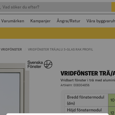
efter produkter
 och stängas med Escape
Varumärken
Kampanjer
Ångra/Retur
Våra byggvaru
RRENT PAGE:
VRIDFÖNSTER
CURRENT PAGE:
CURRENT PAGE:
VRIDFÖNSTER TRÄ/ALU 3-GLAS RAK PROFIL
VRIDFÖNSTER TRÄ/A
Vridbart fönster i trä med alumi
Artikelnr. 008304856
Varianter
bredd fönstermodul
Bre
10
(dm)
höjd fönstermodul
Höj
12