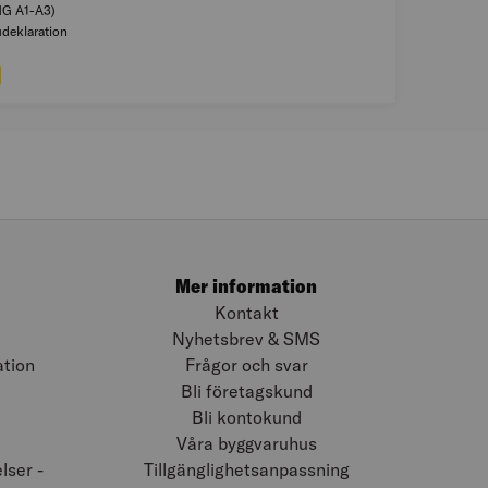
HG A1-A3)
udeklaration
)
Mer information
Kontakt
Nyhetsbrev & SMS
ation
Frågor och svar
Bli företagskund
Bli kontokund
Våra byggvaruhus
ser -
Tillgänglighetsanpassning