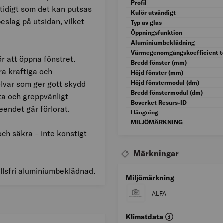
Profil
tidigt som det kan putsas
Kulör utvändigt
eslag på utsidan, vilket
Typ av glas
Öppningsfunktion
Aluminiumbeklädning
Värmegenomgångskoefficient to
r att öppna fönstret.
Bredd fönster (mm)
ra kraftiga och
Höjd fönster (mm)
olvar som ger gott skydd
Höjd fönstermodul (dm)
Bredd fönstermodul (dm)
ta och greppvänligt
Boverket Resurs-ID
endet går förlorat.
Hängning
MILJÖMÄRKNING
och säkra – inte konstigt
Märkningar
ållsfri aluminiumbeklädnad.
Miljömärkning
ALFA
Klimatdata