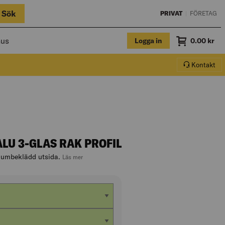
Sök
PRIVAT
|
FÖRETAG
hus
Logga in
Summa
0.00
kr
Varukorg.
Kontakt
LU 3-GLAS RAK PROFIL
niumbeklädd utsida.
, hoppa till produktbeskrivningen
Läs mer
dd fönstermodul (dm)
d fönstermodul (dm)