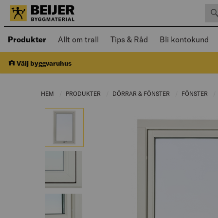
Sök 
Öppnad meny kan navigeras med piltangenter
Produkter
Allt om trall
Tips & Råd
Bli kontokund
Välj byggvaruhus
HEM
PRODUKTER
CURRENT PAGE:
DÖRRAR & FÖNSTER
CURRENT PAGE:
FÖNSTER
CU