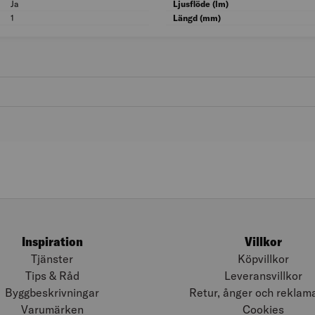
Ja
Uppladdningsbar: Ja
Ljusflöde (lm)
1
Antal batterier: 1
Längd (mm)
Inspiration
Villkor
Tjänster
Köpvillkor
Tips & Råd
Leveransvillkor
Byggbeskrivningar
Retur, ånger och reklam
Varumärken
Cookies