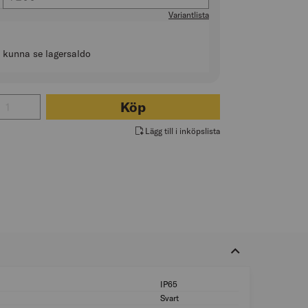
Variantlista
t kunna se lagersaldo
l för FICKLAMPA NIMBUS RE
Köp
Lägg till i inköpslista
IP65
Kapslingsklass (IP
Svart
Färg hus/kapsling