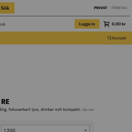
Sök
PRIVAT
|
FÖRETAG
hus
Logga in
Summa
0,00
kr
Varukorg.
Kontakt
 RE
ålig, fokuserbart ljus, dimbar och kompakt.
, hoppa till produktbesk
Läs mer
Ljusflöde (lm)
1 200