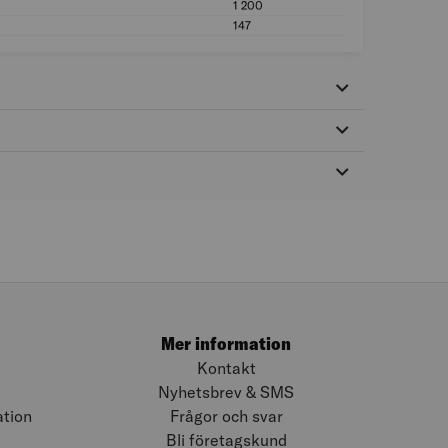
1 200
Ljusflöde (lm): 1 2
147
Längd (mm): 147
Mer information
Kontakt
Nyhetsbrev & SMS
ation
Frågor och svar
Bli företagskund