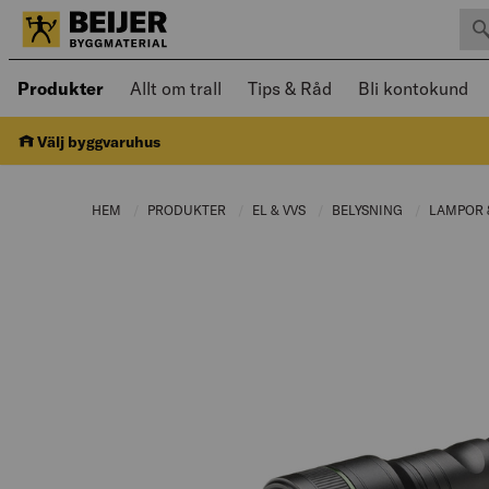
Sök 
Öppnad meny kan navigeras med piltangenter
Produkter
Allt om trall
Tips & Råd
Bli kontokund
Välj byggvaruhus
HEM
PRODUKTER
CURRENT PAGE:
EL & VVS
CURRENT PAGE:
BELYSNING
CURRENT PA
LAMPOR 