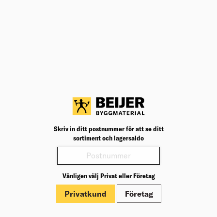
Lägg till i inköpslista
Teknisk specifikation
BK04
18302
BK04:
UNSPSC
26121536
UNSP
Längd elkabel (m)
1
Längd 
Varianter
Produktinformation
Skriv in ditt postnummer för att se ditt
sortiment och lagersaldo
Märkningar
Vänligen välj Privat eller Företag
Privatkund
Företag