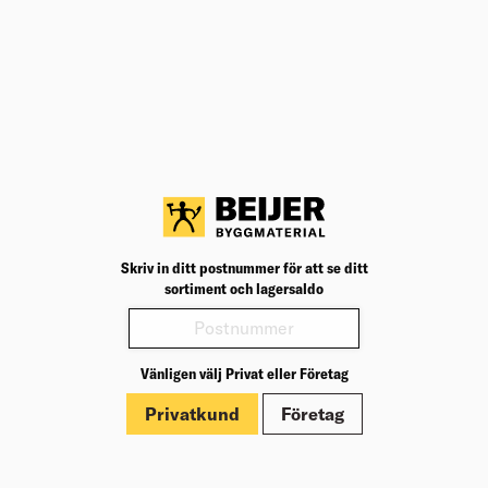
Teknisk specifikation
BK04
14005
BK04:
UNSPSC
27111910
UNSP
Bladbredd (mm)
20
Bladb
Längd totalt (mm)
170
Längd
Skäreggsform
Rak
Skäre
Produktinformation
Skriv in ditt postnummer för att se ditt
Märkningar
sortiment och lagersaldo
Vänligen välj Privat eller Företag
Privatkund
Företag
Om Beijer Bygg