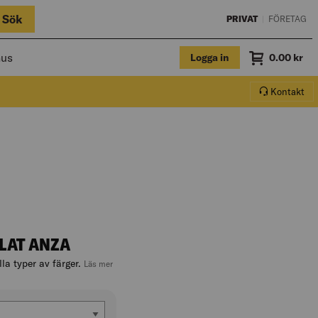
Sök
PRIVAT
|
FÖRETAG
hus
Logga in
Summa
0.00
kr
Varukorg.
Kontakt
FLAT ANZA
la typer av färger.
, hoppa till produktbeskrivningen
Läs mer
m)