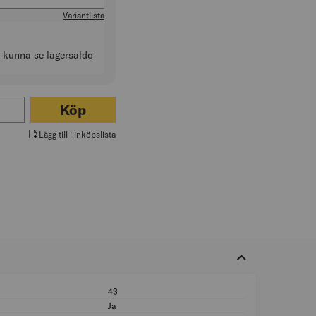
Variantlista
t kunna se lagersaldo
r LACKPENSEL ELITE FLAT ANZA
Köp
Lägg till i inköpslista
43
Längd borst (mm):
Ja
Med hinkkrok: Ja