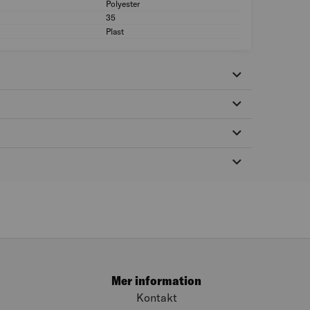
Polyester
Material borste: Po
35
Mått (mm): 35
Plast
Material skaft: Plas
Mer information
Kontakt