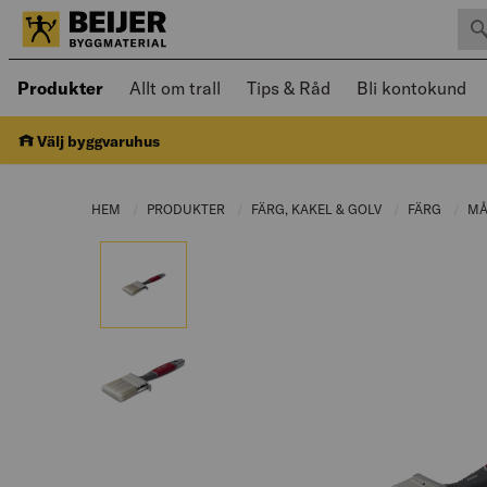
Sök 
Öppnad meny kan navigeras med piltangenter
Produkter
Allt om trall
Tips & Råd
Bli kontokund
Välj byggvaruhus
HEM
PRODUKTER
CURRENT PAGE:
FÄRG, KAKEL & GOLV
CURRENT PAGE:
FÄRG
CURRE
MÅ