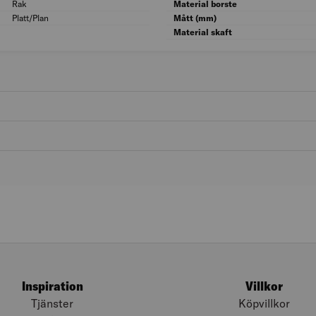
Rak
Modell/Utförande: Rak
Material borste
Platt/Plan
Form: Platt/Plan
Mått (mm)
Material skaft
Inspiration
Villkor
Tjänster
Köpvillkor