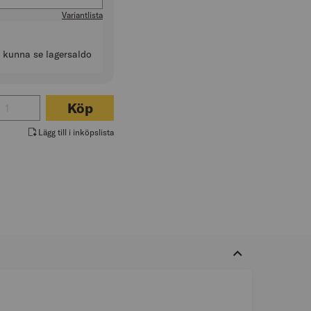
Variantlista
t kunna se lagersaldo
l för MASKERINGSTEJP UV STANDARD
Köp
Lägg till i inköpslista