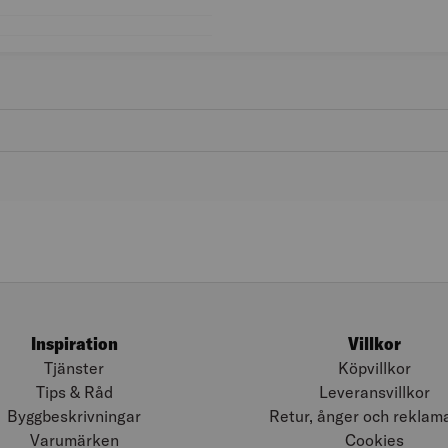
Längd (m): 50
Bredd (mm): 38
Inspiration
Villkor
Tjänster
Köpvillkor
Tips & Råd
Leveransvillkor
Byggbeskrivningar
Retur, ånger och reklam
Varumärken
Cookies