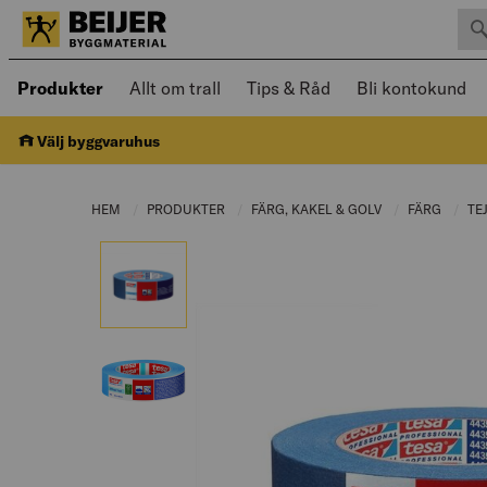
Sök 
Öppnad meny kan navigeras med piltangenter
Produkter
Allt om trall
Tips & Råd
Bli kontokund
Välj byggvaruhus
HEM
PRODUKTER
CURRENT PAGE:
FÄRG, KAKEL & GOLV
CURRENT PAGE:
FÄRG
CURRE
TE