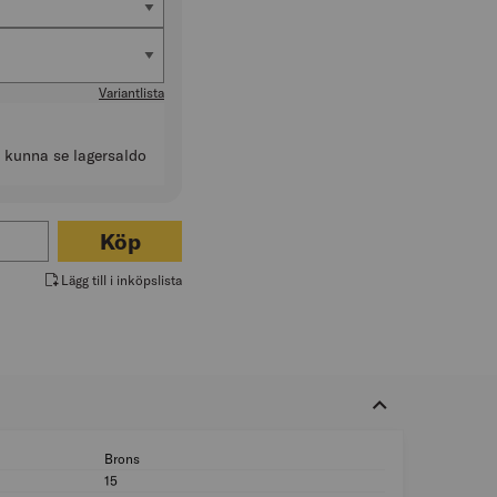
mm)
 tjocklek (mm)
Variantlista
t kunna se lagersaldo
ör NIVÅLIST 2-15MM SLÄT
Köp
Lägg till i inköpslista
Brons
Färg: Brons
15
Bredd (mm): 15