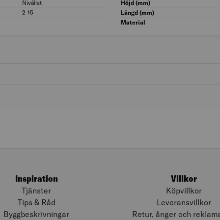
Nivålist
Modell/Utförande: Nivålist
Höjd (mm)
2–15
Täckande tjocklek (mm): 2–15
Längd (mm)
Material
Inspiration
Villkor
Tjänster
Köpvillkor
Tips & Råd
Leveransvillkor
Byggbeskrivningar
Retur, ånger och reklam