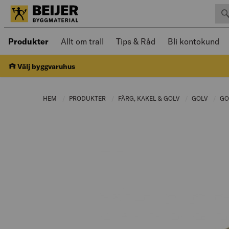
Sök 
Öppnad meny kan navigeras med piltangenter
Produkter
Allt om trall
Tips & Råd
Bli kontokund
Välj byggvaruhus
HEM
PRODUKTER
CURRENT PAGE:
FÄRG, KAKEL & GOLV
CURRENT PAGE:
GOLV
CURRE
GO