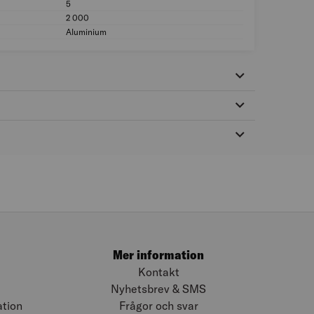
5
Höjd (mm): 5
2 000
Längd (mm): 2 00
Aluminium
Material: Alumini
Mer information
Kontakt
Nyhetsbrev & SMS
ation
Frågor och svar