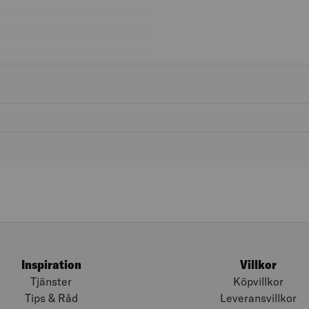
Färg: Guld
Bredd (mm): 32
Höjd (mm): 5
Längd (mm): 1 000
Inspiration
Villkor
Tjänster
Köpvillkor
Tips & Råd
Leveransvillkor