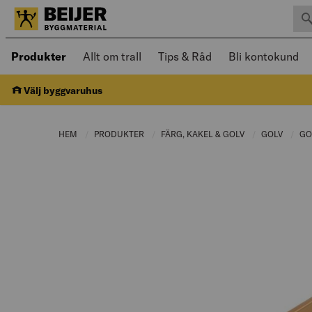
Sök 
Öppnad meny kan navigeras med piltangenter
Produkter
Allt om trall
Tips & Råd
Bli kontokund
Välj byggvaruhus
HEM
PRODUKTER
CURRENT PAGE:
FÄRG, KAKEL & GOLV
CURRENT PAGE:
GOLV
CURRE
GO