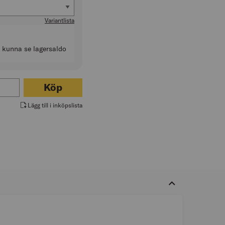
mm)
Variantlista
t kunna se lagersaldo
ör NIVÅLIST 8X32MM
Köp
Lägg till i inköpslista