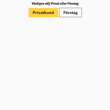
Märkningar
Vänligen välj Privat eller Företag
Privatkund
Företag
Dokument
Om Beijer Bygg
Vår affärsidé
Vår historia
Hälsa & säkerhet
Branschrapport
Miljö & Hållbarhet
Press
Kundklubb Beijer Plus
Jobba hos oss
Nyheter