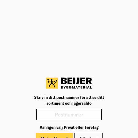
Teknisk specifikation
BK04
04011
BK04:
UNSPSC
30171507
UNSP
Täckande bredd
100
Täcka
Färg
Guld
Färg: 
Bredd (mm)
100
Bredd
Längd (mm)
2 000
Längd
MILJÖMÄRKNING
ALFA
MILJ
Varianter
Skriv in ditt postnummer för att se ditt
Produktinformation
sortiment och lagersaldo
Märkningar
Dokument
Vänligen välj Privat eller Företag