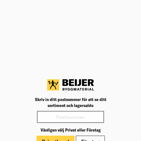
Teknisk specifikation
BK04
04011
BK04:
UNSPSC
30171507
UNSP
Täckande bredd
100
Täcka
Färg
Guld
Färg: 
Bredd (mm)
100
Bredd
Längd (mm)
1 000
Längd
MILJÖMÄRKNING
ALFA
MILJ
Varianter
Skriv in ditt postnummer för att se ditt
Produktinformation
sortiment och lagersaldo
Märkningar
Dokument
Vänligen välj Privat eller Företag