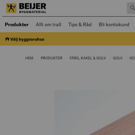
Sök 
Öppnad meny kan navigeras med piltangenter
Produkter
Allt om trall
Tips & Råd
Bli kontokund
Välj byggvaruhus
HEM
PRODUKTER
CURRENT PAGE:
FÄRG, KAKEL & GOLV
CURRENT PAGE:
GOLV
CURRE
GO