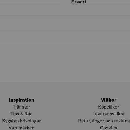
Träslag: EK
Material
Färg: Ek
Inspiration
Villkor
Tjänster
Köpvillkor
Tips & Råd
Leveransvillkor
Byggbeskrivningar
Retur, ånger och reklam
Varumärken
Cookies