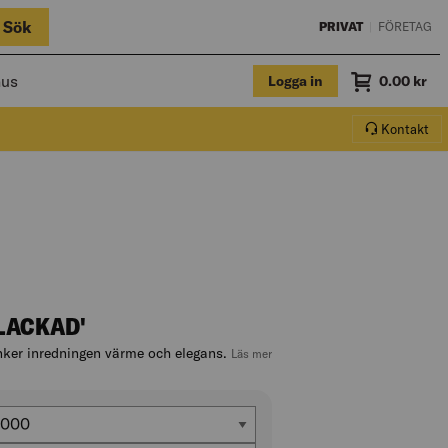
Sök
PRIVAT
|
FÖRETAG
hus
Logga in
Summa
0.00
kr
Varukorg.
Kontakt
LACKAD'
änker inredningen värme och elegans.
, hoppa till produktbeskrivningen
Läs mer
ängd (mm)
1000