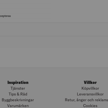
Bredd (mm): 150
Höjd (mm): 18
Längd (mm): 1 000
ccepteras
MILJÖMÄRKNING: BVB Totalt Accepteras
Inspiration
Villkor
Tjänster
Köpvillkor
Tips & Råd
Leveransvillkor
Byggbeskrivningar
Retur, ånger och reklam
Varumärken
Cookies