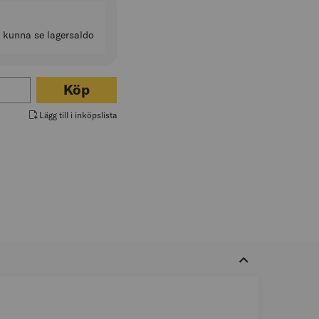
t kunna se lagersaldo
för TRÖSKELRAMP 18X150MM LÄNGD 100CM
Köp
Lägg till i inköpslista