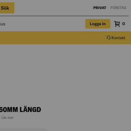
Sök
PRIVAT
|
FÖRETAG
hus
Logga in
Sum
0
Varuko
Kontakt
150MM LÄNGD
.
, hoppa till produktbeskrivningen
Läs mer