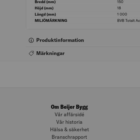
Bredd (mm)
150
Höjd (mm)
18
Längd (mm)
1 000
MILJÖMÄRKNING
BVB Totalt A
Produktinformation
Märkningar
Om Beijer Bygg
Vår affärsidé
Vår historia
Hälsa & säkerhet
Branschrapport