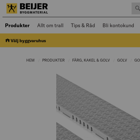
Sök 
Öppnad meny kan navigeras med piltangenter
Produkter
Allt om trall
Tips & Råd
Bli kontokund
Välj byggvaruhus
HEM
PRODUKTER
CURRENT PAGE:
FÄRG, KAKEL & GOLV
CURRENT PAGE:
GOLV
CURRE
GO