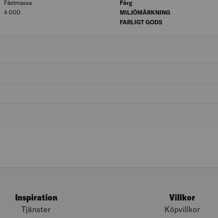
Fästmassa
Modell/Utförande: Fästmassa
Färg
4 000
Vikt fyllning (g): 4 000
MILJÖMÄRKNING
FARLIGT GODS
Inspiration
Villkor
Tjänster
Köpvillkor