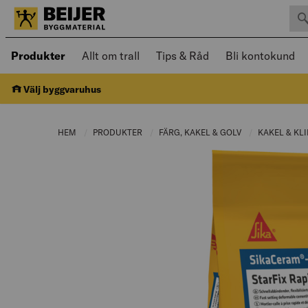
Sök 
Öppnad meny kan navigeras med piltangenter
Produkter
Allt om trall
Tips & Råd
Bli kontokund
Välj byggvaruhus
HEM
PRODUKTER
CURRENT PAGE:
FÄRG, KAKEL & GOLV
CURRENT PAGE:
KAKEL & KL