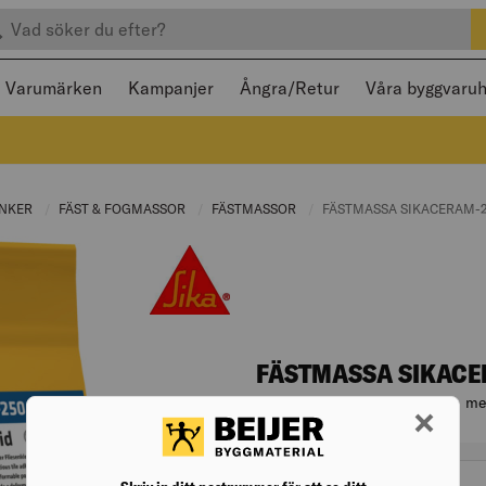
efter produkter
 och stängas med Escape
Varumärken
Kampanjer
Ångra/Retur
Våra byggvaru
INKER
CURRENT PAGE:
FÄST & FOGMASSOR
CURRENT PAGE:
FÄSTMASSOR
CURRENT PAGE:
CURRENT PAGE:
FÄSTMASSA SIKACERAM-
FÄSTMASSA SIKACE
Vit cementbaserad fästmassa med
Artikelnr. 008137276
Varianter
vikt (kg)