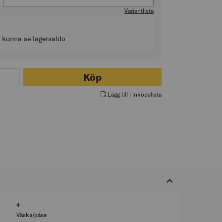
Variantlista
t kunna se lagersaldo
ör FÄSTMASSA SIKACERAM-250
Köp
Lägg till i inköpslista
4
Vikt (kg): 4
Väska/påse
Förpackning: Väsk