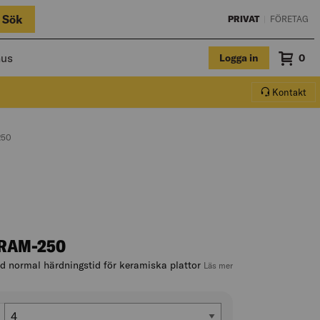
Sök
PRIVAT
|
FÖRETAG
hus
Logga in
Sum
0
Varuko
Kontakt
250
RAM-250
 normal härdningstid för keramiska plattor
, hoppa till produktbes
Läs mer
Vikt (kg)
4