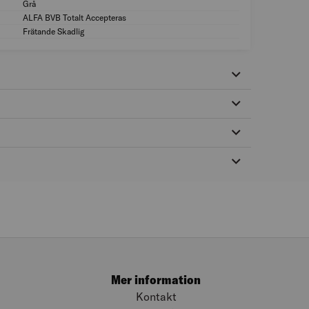
Grå
Färg: Grå
ALFA BVB Totalt Accepteras
MILJÖMÄRKNING: A
Frätande Skadlig
FARLIGT GODS: Frä
Mer information
Kontakt