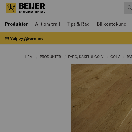
Sök 
Öppnad meny kan navigeras med piltangenter
Produkter
Allt om trall
Tips & Råd
Bli kontokund
Välj byggvaruhus
HEM
PRODUKTER
CURRENT PAGE:
FÄRG, KAKEL & GOLV
CURRENT PAGE:
GOLV
CURRE
PA