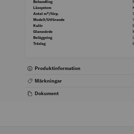
Behandling
Låssystem
Antal m²/förp.
Modell/Utförande
Kulör
Glansvärde
Beläggning
Träslag
Produktinformation
Märkningar
Dokument