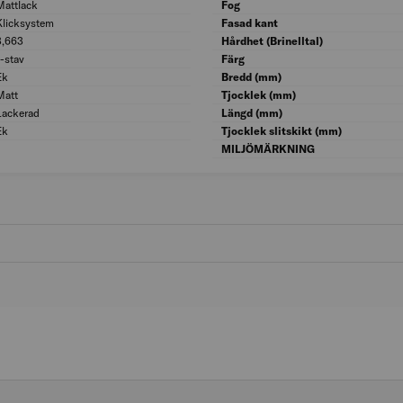
Mattlack
Behandling: Mattlack
Fog
Klicksystem
Låssystem: Klicksystem
Fasad kant
3,663
Antal m²/förp.: 3,663
Hårdhet (Brinelltal)
1-stav
Modell/Utförande: 1-stav
Färg
Ek
Kulör: Ek
Bredd (mm)
Matt
Glansvärde: Matt
Tjocklek (mm)
Lackerad
Beläggning: Lackerad
Längd (mm)
Ek
Träslag: Ek
Tjocklek slitskikt (mm)
MILJÖMÄRKNING