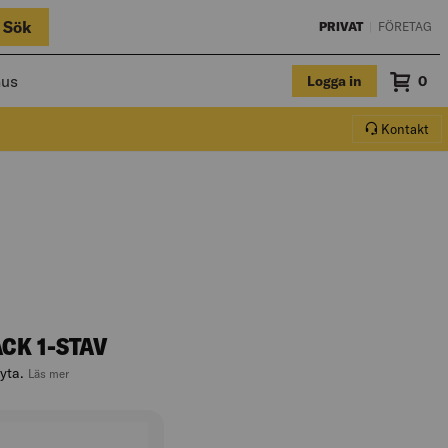
Sök
PRIVAT
|
FÖRETAG
hus
Logga in
Sum
0
Varuko
Kontakt
CK 1-STAV
yta.
, hoppa till produktbeskrivningen
Läs mer