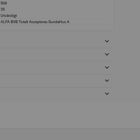
Stål
Material: Stål
35
Antal i förp. (st): 3
Utvändigt
Användningsområd
ALFA BVB Totalt Accepteras SundaHus A
MILJÖMÄRKNING: A