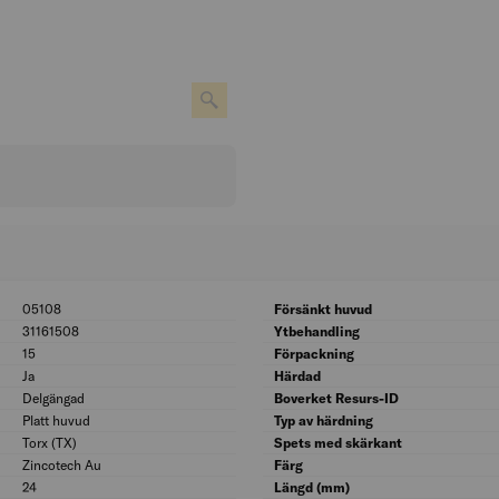
05108
BK04: 05108
Försänkt huvud
31161508
UNSPSC: 31161508
Ytbehandling
15
Bitsstorlek: 15
Förpackning
Ja
Med rillor under huvudet: Ja
Härdad
Delgängad
Gängspridning: Delgängad
Boverket Resurs-ID
Platt huvud
Huvudform: Platt huvud
Typ av härdning
Torx (TX)
Skruvsystem: Torx (TX)
Spets med skärkant
Zincotech Au
Ytskydd: Zincotech Au
Färg
24
Längd gänga (mm): 24
Längd (mm)