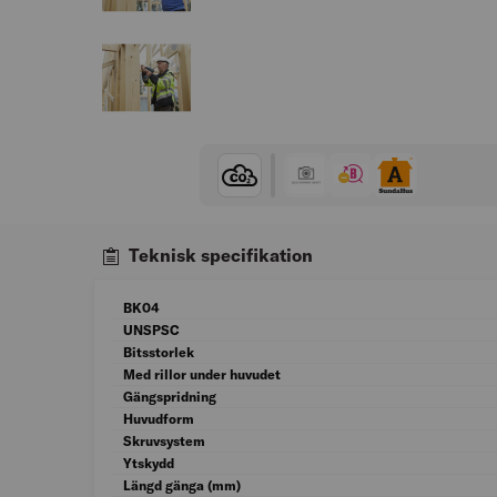
Teknisk specifikation
BK04
UNSPSC
Bitsstorlek
Med rillor under huvudet
Gängspridning
Huvudform
Skruvsystem
Ytskydd
Längd gänga (mm)