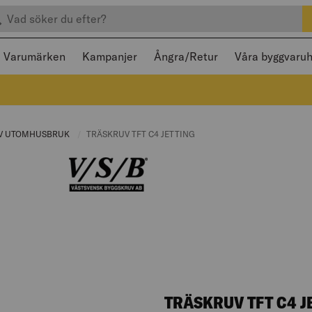
efter produkter
 och stängas med Escape
Varumärken
Kampanjer
Ångra/Retur
Våra byggvaru
E:
V UTOMHUSBRUK
CURRENT PAGE:
CURRENT PAGE:
TRÄSKRUV TFT C4 JETTING
TRÄSKRUV TFT C4 J