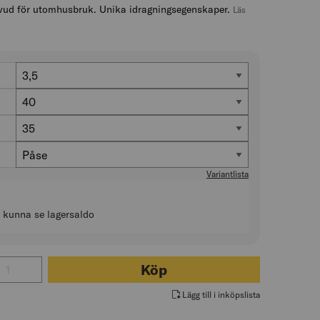
vud för utomhusbruk. Unika idragningsegenskaper.
Läs
Diameter (mm)
3,5
Längd (mm)
40
Antal i förp. (st)
35
Förpackning
Påse
Variantlista
t kunna se lagersaldo
 för TRÄSKRUV TFT C4 JETTING
Köp
Lägg till i inköpslista