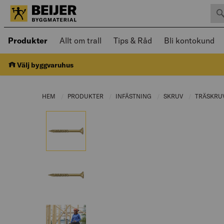
Sök 
Öppnad meny kan navigeras med piltangenter
Produkter
Allt om trall
Tips & Råd
Bli kontokund
Välj byggvaruhus
HEM
PRODUKTER
CURRENT PAGE:
INFÄSTNING
CURRENT PAGE:
SKRUV
CURRENT PAG
TRÄSKRU