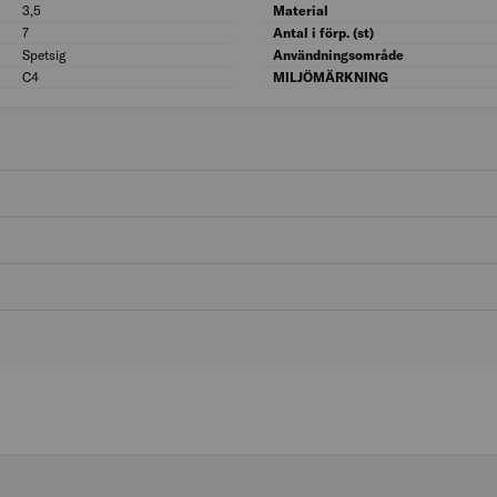
3,5
Diameter (mm): 3,5
Material
7
Diameter huvud (mm): 7
Antal i förp. (st)
Spetsig
Spetsform: Spetsig
Användningsområde
C4
Korrosivitetsklass: C4
MILJÖMÄRKNING