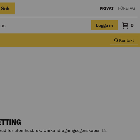
Sök
PRIVAT
|
FÖRETAG
hus
Logga in
Sum
0
Varuko
Kontakt
ETTING
vud för utomhusbruk. Unika idragningsegenskaper.
Läs