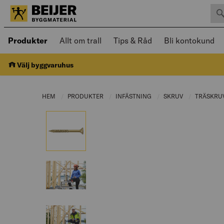
Sök 
Öppnad meny kan navigeras med piltangenter
Produkter
Allt om trall
Tips & Råd
Bli kontokund
Välj byggvaruhus
HEM
PRODUKTER
CURRENT PAGE:
INFÄSTNING
CURRENT PAGE:
SKRUV
CURRENT PAG
TRÄSKRU