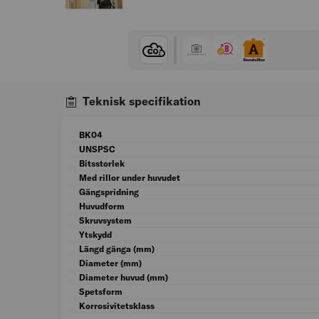
Teknisk specifikation
BK04
UNSPSC
Bitsstorlek
Med rillor under huvudet
Gängspridning
Huvudform
Skruvsystem
Ytskydd
Längd gänga (mm)
Diameter (mm)
Diameter huvud (mm)
Spetsform
Korrosivitetsklass