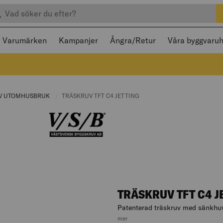
efter produkter
 och stängas med Escape
Varumärken
Kampanjer
Ångra/Retur
Våra byggvaru
E:
V UTOMHUSBRUK
CURRENT PAGE:
CURRENT PAGE:
TRÄSKRUV TFT C4 JETTING
TRÄSKRUV TFT C4 J
Patenterad träskruv med sänkhu
, hoppa till produktbeskrivningen
mer