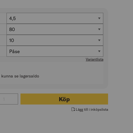
Diameter (mm)
4,5
Längd (mm)
80
Antal i förp. (st)
10
Förpackning
Påse
Variantlista
t kunna se lagersaldo
l för TRÄSKRUV TFT C4 JETTING
Köp
Lägg till i inköpslista