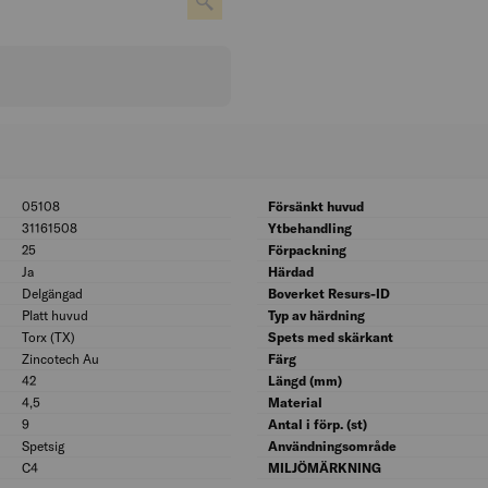
05108
BK04: 05108
Försänkt huvud
31161508
UNSPSC: 31161508
Ytbehandling
25
Bitsstorlek: 25
Förpackning
Ja
Med rillor under huvudet: Ja
Härdad
Delgängad
Gängspridning: Delgängad
Boverket Resurs-ID
Platt huvud
Huvudform: Platt huvud
Typ av härdning
Torx (TX)
Skruvsystem: Torx (TX)
Spets med skärkant
Zincotech Au
Ytskydd: Zincotech Au
Färg
42
Längd gänga (mm): 42
Längd (mm)
4,5
Diameter (mm): 4,5
Material
9
Diameter huvud (mm): 9
Antal i förp. (st)
Spetsig
Spetsform: Spetsig
Användningsområde
C4
Korrosivitetsklass: C4
MILJÖMÄRKNING