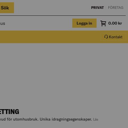
Sök
PRIVAT
|
FÖRETAG
hus
Logga in
Summa
0.00
kr
Varukorg.
Kontakt
ETTING
vud för utomhusbruk. Unika idragningsegenskaper.
Läs