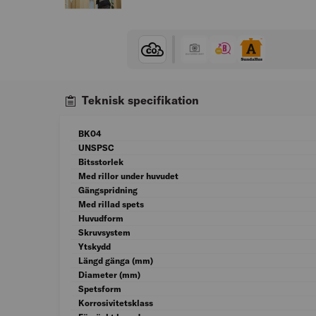
Teknisk specifikation
BK04
UNSPSC
Bitsstorlek
Med rillor under huvudet
Gängspridning
Med rillad spets
Huvudform
Skruvsystem
Ytskydd
Längd gänga (mm)
Diameter (mm)
Spetsform
Korrosivitetsklass