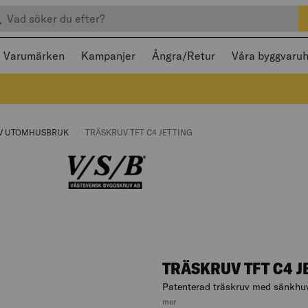
efter produkter
 och stängas med Escape
Varumärken
Kampanjer
Ångra/Retur
Våra byggvaru
E:
V UTOMHUSBRUK
CURRENT PAGE:
CURRENT PAGE:
TRÄSKRUV TFT C4 JETTING
TRÄSKRUV TFT C4 J
Patenterad träskruv med sänkhu
, hoppa till produktbeskrivningen
mer