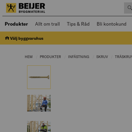
Sök 
Öppnad meny kan navigeras med piltangenter
Produkter
Allt om trall
Tips & Råd
Bli kontokund
Välj byggvaruhus
HEM
PRODUKTER
CURRENT PAGE:
INFÄSTNING
CURRENT PAGE:
SKRUV
CURRENT PAG
TRÄSKRU