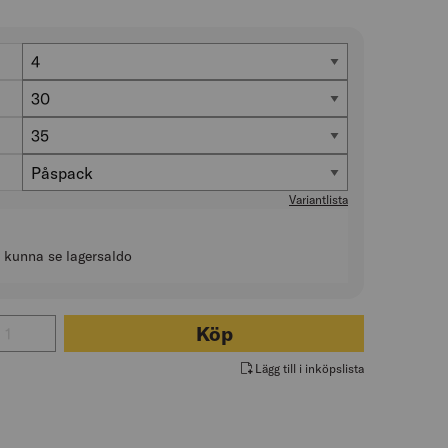
Diameter (mm)
4
Längd (mm)
30
Antal i förp. (st)
35
Förpackning
Påspack
Variantlista
t kunna se lagersaldo
 för TRÄSKRUV TFT C4 JETTING
Köp
Lägg till i inköpslista