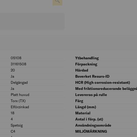
05108
BK04: 05108
Ytbehandling
31161508
UNSPSC: 31161508
Förpackning
20
Bitsstorlek: 20
Härdad
Ja
Med rillor under huvudet: Ja
Boverket Resurs-ID
Delgängad
Gängspridning: Delgängad
HCR (High corrosion-resistant)
Ja
Med rillad spets: Ja
Med friktionsreducerande beläggn
Platt huvud
Huvudform: Platt huvud
Levereras på rulle
Torx (TX)
Skruvsystem: Torx (TX)
Färg
Elförzinkad
Ytskydd: Elförzinkad
Längd (mm)
18
Längd gänga (mm): 18
Material
4
Diameter (mm): 4
Antal i förp. (st)
Spetsig
Spetsform: Spetsig
Användningsområde
C4
Korrosivitetsklass: C4
MILJÖMÄRKNING