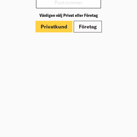
Varianter
Vänligen välj Privat eller Företag
Produktinformation
Privatkund
Företag
Märkningar
Om Beijer Bygg
Vår affärsidé
Vår historia
Hälsa & säkerhet
Branschrapport
Miljö & Hållbarhet
Press