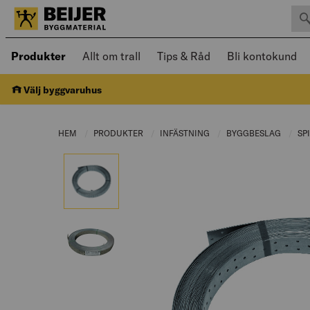
Sök 
Öppnad meny kan navigeras med piltangenter
Produkter
Allt om trall
Tips & Råd
Bli kontokund
Välj byggvaruhus
HEM
PRODUKTER
CURRENT PAGE:
INFÄSTNING
CURRENT PAGE:
BYGGBESLAG
CURRE
SP