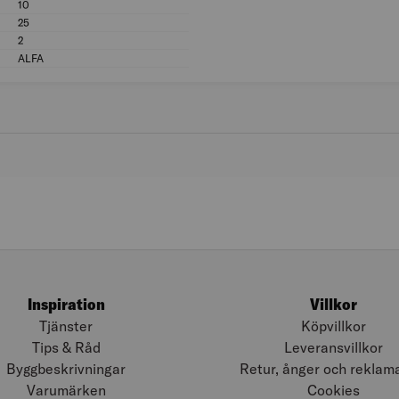
10
Längd (m): 10
25
Bredd (mm): 25
2
Tjocklek (mm): 2
ALFA
MILJÖMÄRKNING: ALFA
Inspiration
Villkor
Tjänster
Köpvillkor
Tips & Råd
Leveransvillkor
Byggbeskrivningar
Retur, ånger och reklam
Varumärken
Cookies