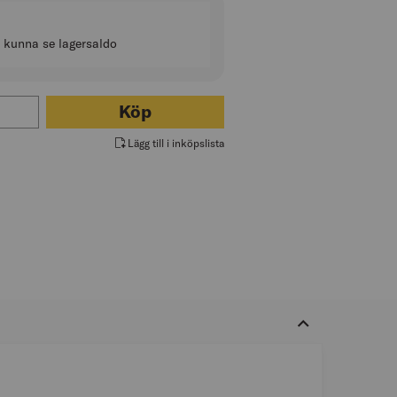
t kunna se lagersaldo
för VINDDRAGBAND
Köp
Lägg till i inköpslista