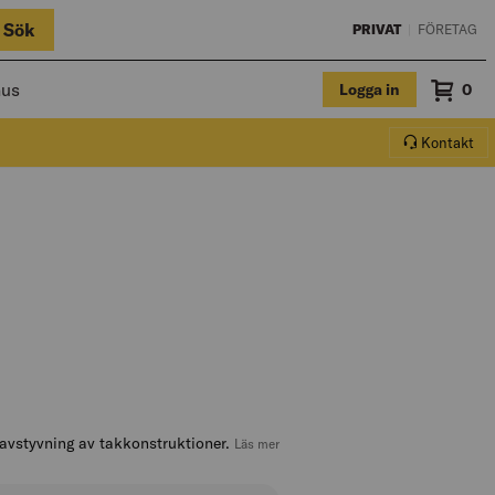
Sök
PRIVAT
|
FÖRETAG
hus
Logga in
Sum
0
Varuko
Kontakt
avstyvning av takkonstruktioner.
, hoppa till produktbeskrivningen
Läs mer