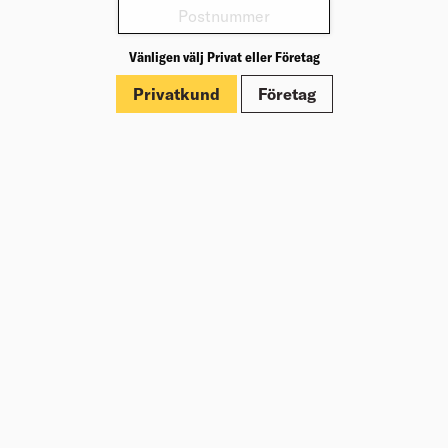
Varianter
Vänligen välj Privat eller Företag
Privatkund
Företag
Produktinformation
Märkningar
Om Beijer Bygg
Vår affärsidé
Vår historia
Hälsa & säkerhet
Branschrapport
Miljö & Hållbarhet