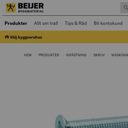
Sök 
Öppnad meny kan navigeras med piltangenter
Produkter
Allt om trall
Tips & Råd
Bli kontokund
Välj byggvaruhus
HEM
PRODUKTER
CURRENT PAGE:
INFÄSTNING
CURRENT PAGE:
SKRUV
CURRENT PAG
MASKINS