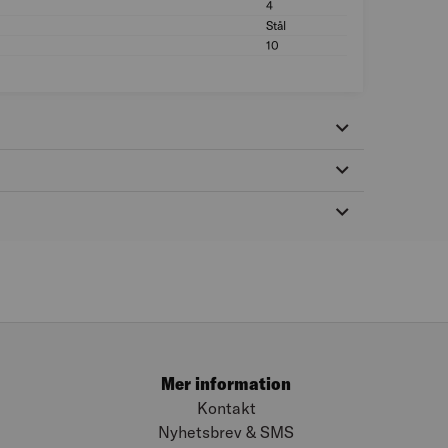
4
Storlek gänga metr
Stål
Material: Stål
ad
10
Antal i förp. (st): 1
Mer information
Kontakt
Nyhetsbrev & SMS