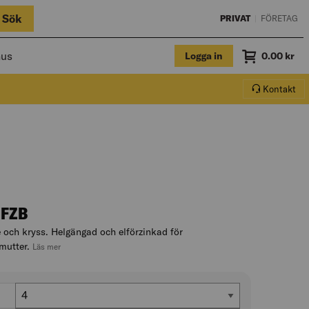
Sök
PRIVAT
|
FÖRETAG
hus
Logga in
Summa
0.00
kr
Varukorg.
Kontakt
 FZB
och kryss. Helgängad och elförzinkad för
mutter.
, hoppa till produktbeskrivningen
Läs mer
Storlek gänga metrisk (M)
)
4