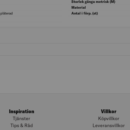
Gängtyp: M (metrisk)
Storlek gänga metrisk (M)
Skruvsystem: Pozidriv (PZ)
Material
kpläterad
Ytskydd: Galvanisk/Elektrolytisk zinkpläter
Antal i förp. (st)
Försänkt huvud: Ja
Inspiration
Villkor
Tjänster
Köpvillkor
Tips & Råd
Leveransvillkor