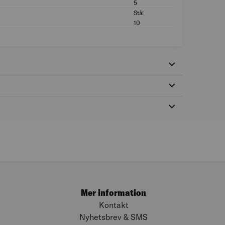
5
Storlek gänga metr
Stål
Material: Stål
ad
10
Antal i förp. (st): 1
Mer information
Kontakt
Nyhetsbrev & SMS