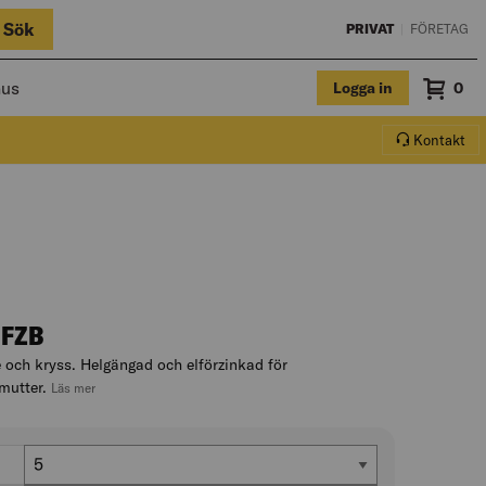
Sök
PRIVAT
|
FÖRETAG
hus
Logga in
Sum
0
Varuko
Kontakt
 FZB
och kryss. Helgängad och elförzinkad för
mutter.
, hoppa till produktbeskrivningen
Läs mer
Storlek gänga metrisk (M)
)
5