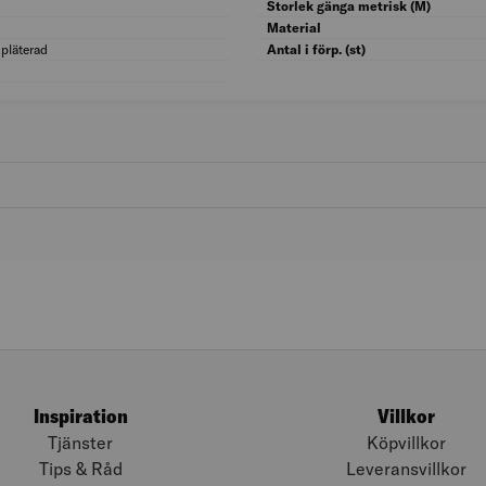
Gängtyp: M (metrisk)
Storlek gänga metrisk (M)
Skruvsystem: Pozidriv (PZ)
Material
kpläterad
Ytskydd: Galvanisk/Elektrolytisk zinkpläter
Antal i förp. (st)
Försänkt huvud: Ja
Inspiration
Villkor
Tjänster
Köpvillkor
Tips & Råd
Leveransvillkor