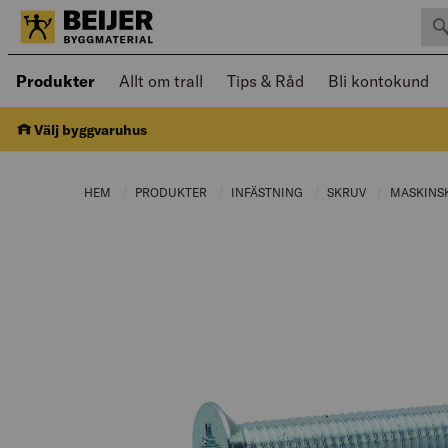
Sök 
Öppnad meny kan navigeras med piltangenter
Produkter
Allt om trall
Tips & Råd
Bli kontokund
Välj byggvaruhus
HEM
PRODUKTER
CURRENT PAGE:
INFÄSTNING
CURRENT PAGE:
SKRUV
CURRENT PAG
MASKINS