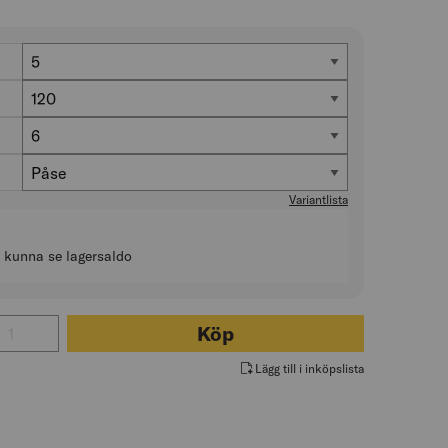
Diameter (mm)
5
Längd (mm)
120
Antal i förp. (st)
6
Förpackning
Påse
Variantlista
t kunna se lagersaldo
 för TRÄSKRUV TFT C4 JETTING
Köp
Lägg till i inköpslista