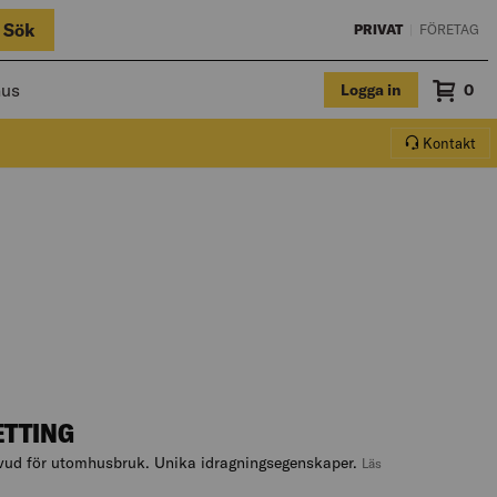
Sök
PRIVAT
|
FÖRETAG
hus
Logga in
Sum
0
Varuko
Kontakt
ETTING
vud för utomhusbruk. Unika idragningsegenskaper.
Läs