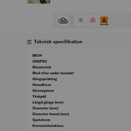
Teknisk specifikation
BK04
UNSPSC
Bitsstorlek
Med rillor under huvudet
Gängspridning
Huvudform
Skruvsystem
Ytskydd
Längd gänga (mm)
Diameter (mm)
Diameter huvud (mm)
Spetsform
Korrosivitetsklass