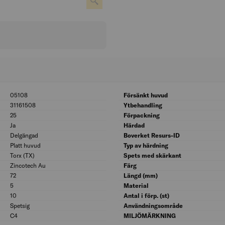
05108
BK04: 05108
Försänkt huvud
31161508
UNSPSC: 31161508
Ytbehandling
25
Bitsstorlek: 25
Förpackning
Ja
Med rillor under huvudet: Ja
Härdad
Delgängad
Gängspridning: Delgängad
Boverket Resurs-ID
Platt huvud
Huvudform: Platt huvud
Typ av härdning
Torx (TX)
Skruvsystem: Torx (TX)
Spets med skärkant
Zincotech Au
Ytskydd: Zincotech Au
Färg
72
Längd gänga (mm): 72
Längd (mm)
5
Diameter (mm): 5
Material
10
Diameter huvud (mm): 10
Antal i förp. (st)
Spetsig
Spetsform: Spetsig
Användningsområde
C4
Korrosivitetsklass: C4
MILJÖMÄRKNING