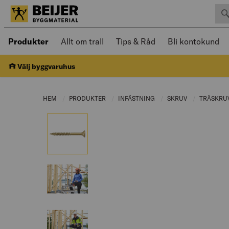
Sök 
Öppnad meny kan navigeras med piltangenter
Produkter
Allt om trall
Tips & Råd
Bli kontokund
Välj byggvaruhus
HEM
PRODUKTER
CURRENT PAGE:
INFÄSTNING
CURRENT PAGE:
SKRUV
CURRENT PAG
TRÄSKRU