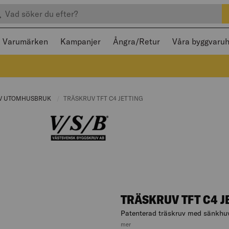
efter produkter
 och stängas med Escape
Varumärken
Kampanjer
Ångra/Retur
Våra byggvaru
E:
V UTOMHUSBRUK
CURRENT PAGE:
CURRENT PAGE:
TRÄSKRUV TFT C4 JETTING
TRÄSKRUV TFT C4 J
Patenterad träskruv med sänkhu
, hoppa till produktbeskrivningen
mer