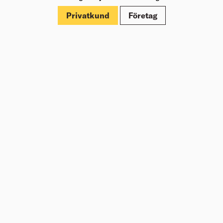
Märkningar
Privatkund
Företag
Om Beijer Bygg
Vår affärsidé
Vår historia
Hälsa & säkerhet
Branschrapport
Miljö & Hållbarhet
Press
Kundklubb Beijer Plus
Jobba hos oss
Nyheter
Inspiration