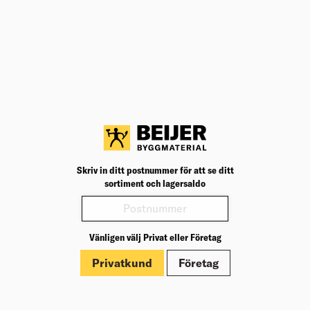
Teknisk specifikation
BK04
20198
BK04:
UNSPSC
30181529
UNSP
Diameter (mm)
22
Diame
Längd (mm)
750–1 250
Längd
Färg
Vit
Färg: 
Produktinformation
Skriv in ditt postnummer för att se ditt
Märkningar
sortiment och lagersaldo
Vänligen välj Privat eller Företag
Privatkund
Företag
Om Beijer Bygg