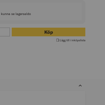
t kunna se lagersaldo
ör DUSCHDRAPERISTÅNG 90X90CM SILVER (1)
Köp
Lägg till i inköpslista