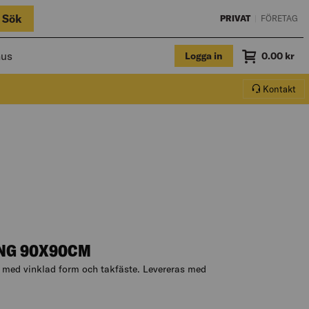
Sök
PRIVAT
|
FÖRETAG
hus
Logga in
Summa
0.00
kr
Varukorg.
Kontakt
NG 90X90CM
med vinklad form och takfäste. Levereras med
till produktbeskrivningen