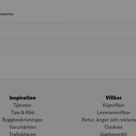
Färg: Silver
Material: Aluminium
ccepteras
MILJÖMÄRKNING: BVB Totalt Accepteras
Inspiration
Villkor
Tjänster
Köpvillkor
Tips & Råd
Leveransvillkor
Byggbeskrivningar
Retur, ånger och reklam
Varumärken
Cookies
Trallväljaren
Upphovsrätt