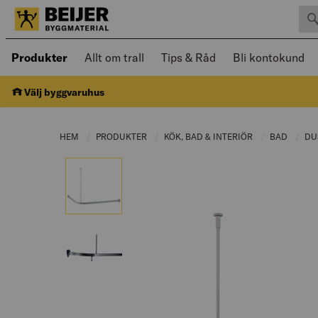
Sök 
Öppnad meny kan navigeras med piltangenter
Produkter
Allt om trall
Tips & Råd
Bli kontokund
Välj byggvaruhus
HEM
PRODUKTER
CURRENT PAGE:
KÖK, BAD & INTERIÖR
CURRENT PAGE
BAD
CURRE
DU