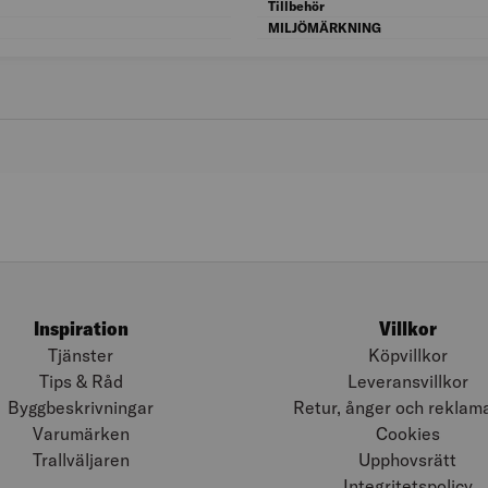
Bredd: 605
Tillbehör
Höjd: 22
MILJÖMÄRKNING
Inspiration
Villkor
Tjänster
Köpvillkor
Tips & Råd
Leveransvillkor
Byggbeskrivningar
Retur, ånger och reklam
Varumärken
Cookies
Trallväljaren
Upphovsrätt
Integritetspolicy