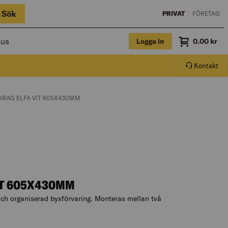
Sök
PRIVAT
|
FÖRETAG
hus
Logga in
Summa
0.00
kr
Varukorg.
Kontakt
AGE:
T PAGE:
RAG ELFA VIT 605X430MM
IT 605X430MM
ch organiserad byxförvaring. Monteras mellan två
beskrivningen