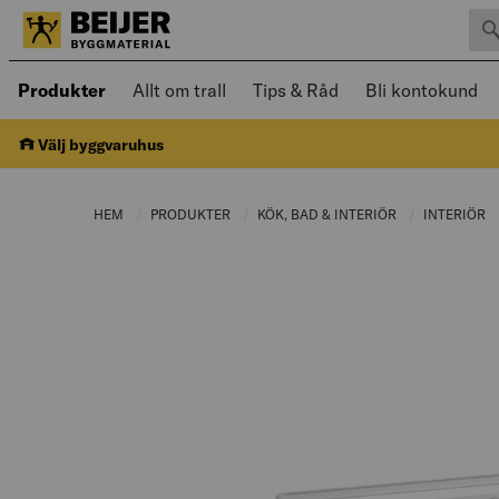
Sök 
Öppnad meny kan navigeras med piltangenter
Produkter
Allt om trall
Tips & Råd
Bli kontokund
Välj byggvaruhus
HEM
PRODUKTER
CURRENT PAGE:
KÖK, BAD & INTERIÖR
CURRENT PAGE
INTERIÖR
C