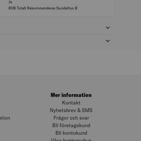
Ja
Tillbehör: Ja
BVB Totalt Rekommenderas SundaHus B
MILJÖMÄRKNING: 
Mer information
Kontakt
Nyhetsbrev & SMS
ation
Frågor och svar
Bli företagskund
Bli kontokund
Våra byggvaruhus