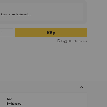
t kunna se lagersaldo
 för BYXHÄNGARE UTDRAGBAR VIT 605X430MM ELFA
Köp
Lägg till i inköpslista
430
Djup: 430
Byxhängare
Typ av tillbehör/re