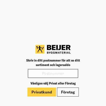
BK04
04502
BK04:
UNSPSC
31162506
UNSP
Bredd
581
Bredd
Höjd
36
Höjd:
Djup
11
Djup:
Typ av tillbehör/reservdel
Övrigt
Typ av
Tillbehör
Ja
Tillbe
Färg
Vit
Färg: 
Produktinformation
Skriv in ditt postnummer för att se ditt
sortiment och lagersaldo
Märkningar
Vänligen välj Privat eller Företag
Privatkund
Företag