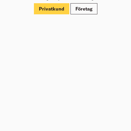
Märkningar
Privatkund
Företag
Om Beijer Bygg
Vår affärsidé
Vår historia
Hälsa & säkerhet
Branschrapport
Miljö & Hållbarhet
Press
Kundklubb Beijer Plus
Jobba hos oss
Nyheter
Inspiration