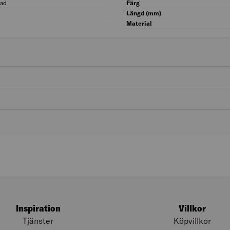
lad
Ytskydd: Förnicklad
Färg
Glansvärde: Blank
Längd (mm)
Material
Inspiration
Villkor
Tjänster
Köpvillkor