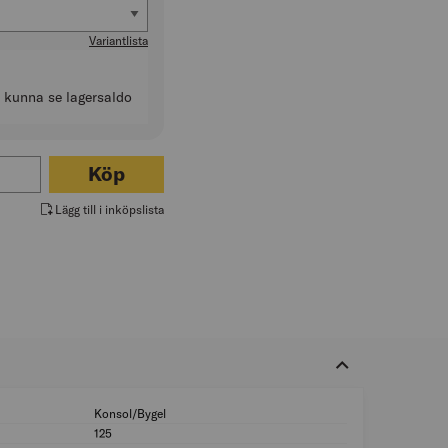
 (mm)
Variantlista
t kunna se lagersaldo
ör LÅDHANDTAG 1405
Köp
Lägg till i inköpslista
Konsol/Bygel
Form: Konsol/Byge
125
CC-mått (mm): 125