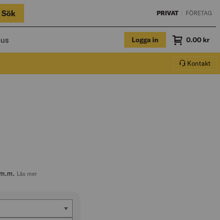
Sök
PRIVAT
|
FÖRETAG
hus
Logga in
Summa
0.00
kr
Varukorg.
Kontakt
 m.m.
, hoppa till produktbeskrivningen
Läs mer