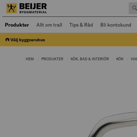
Sök 
Öppnad meny kan navigeras med piltangenter
Produkter
Allt om trall
Tips & Råd
Bli kontokund
Välj byggvaruhus
HEM
PRODUKTER
CURRENT PAGE:
KÖK, BAD & INTERIÖR
CURRENT PAGE
KÖK
CURRE
HA