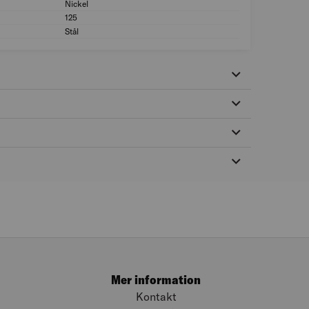
Nickel
Färg: Nickel
125
Längd (mm): 125
Stål
Material: Stål
Mer information
Kontakt