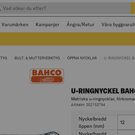
efter produkter
 och stängas med Escape
Varumärken
Kampanjer
Ångra/Retur
Våra byggvaru
:
KTYG
CURRENT PAGE:
BULT- & MUTTERVERKTYG
CURRENT PAGE:
ÖPPNA NYCKLAR
CURRENT PAGE:
CURRENT PAGE:
U-RINGNYCKEL B
U-RINGNYCKEL BAH
Metriska u-ringnycklar, förkroma
Artikelnr. 002153794
Varianter
nyckelbredd
Nyckelb
12
öppen (mm)
nyckelbredd
Nyckelbr