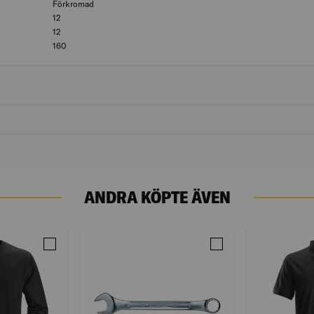
Förkromad
Ytskydd: Förkromad
12
Nyckelbredd öppen (mm): 12
12
Nyckelbredd uttag/ring/spärr (mm): 12
160
Längd (mm): 160
ANDRA KÖPTE ÄVEN
15 (1)
Jämför SWEATSHIRT 2810 SVA XXL
Jämför PU-NYCKEL SB