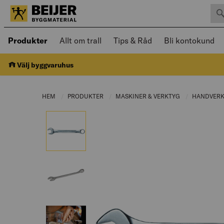
Sök 
Öppnad meny kan navigeras med piltangenter
Produkter
Allt om trall
Tips & Råd
Bli kontokund
Välj byggvaruhus
HEM
PRODUKTER
CURRENT PAGE:
MASKINER & VERKTYG
CURRENT PAGE
HANDVER