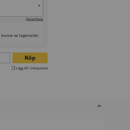
Variantlista
t kunna se lagersaldo
r U-RINGNYCKEL BAHCO 111M
Köp
Lägg till i inköpslista