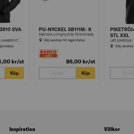
2810 SVA
PU-NYCKEL SB111M- 8
PIKETRÖJ
Metriska u-ringnycklar, förkromade
STL XXL
Välj varuhus för lagerstatus
Slitstark och bekväm sweatshirt med halvlång dragkedja. Med sin normala passform och mjuka bomull/polyester-blandning är den perfekt för daglig användning och har gott om plats för profiltryck eller varumärken.
agerstatus
Välj varuhus
4,00
kr
/st
86,00
kr
/st
Köp
Köp
Inspiration
Villkor