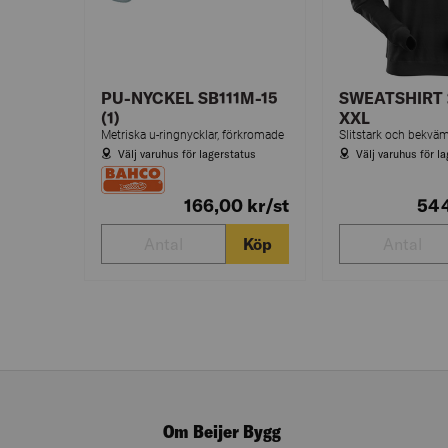
PU-NYCKEL SB111M-15
SWEATSHIRT 
(1)
XXL
Metriska u-ringnycklar, förkromade
Välj varuhus för lagerstatus
Välj varuhus för l
166,00
kr
/st
54
Köp
Om Beijer Bygg