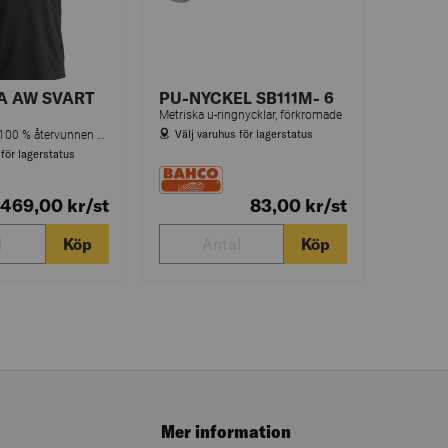
A AW SVART
PU-NYCKEL SB111M- 6
Metriska u-ringnycklar, förkromade
Välj varuhus för lagerstatus
Lätt pikétröja i 100 % återvunnen polyester som känns skön mot huden och transporterar bort fukt effektivt för optimal arbetskomfort. Avsedd för alla typer av arbeten.
 för lagerstatus
469,00
kr
/st
83,00
kr
/st
Köp
Köp
Mer information