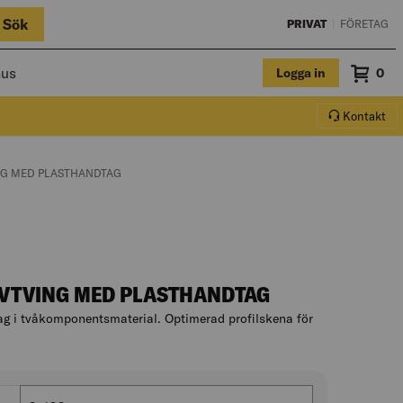
Sök
PRIVAT
|
FÖRETAG
hus
Logga in
Sum
0
Varuko
Kontakt
ING MED PLASTHANDTAG
UVTVING MED PLASTHANDTAG
ag i tvåkomponentsmaterial. Optimerad profilskena för
, hoppa till produktbeskrivningen
Fastspänningsområde (mm)