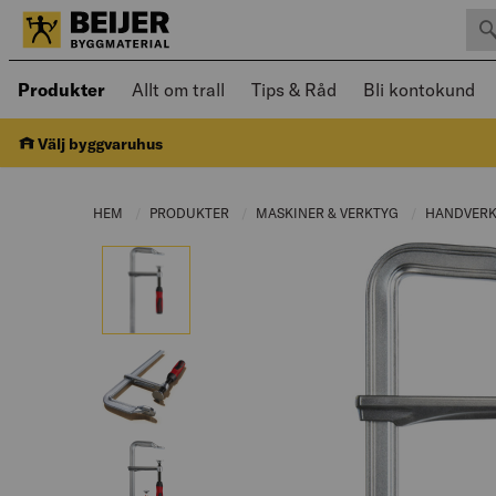
Sök 
Öppnad meny kan navigeras med piltangenter
Produkter
Allt om trall
Tips & Råd
Bli kontokund
Välj byggvaruhus
HEM
PRODUKTER
CURRENT PAGE:
MASKINER & VERKTYG
CURRENT PAGE
HANDVER