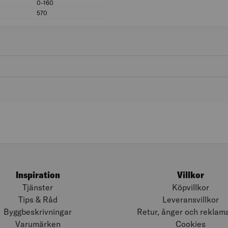
0–160
Fastspänningsområde (mm): 0–160
570
Vikt (g): 570
Inspiration
Villkor
Tjänster
Köpvillkor
Tips & Råd
Leveransvillkor
Byggbeskrivningar
Retur, ånger och reklam
Varumärken
Cookies