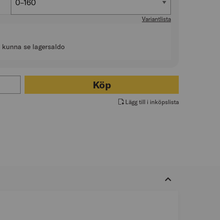
0–160
Variantlista
t kunna se lagersaldo
för BESSEY GZ-2K SKRUVTVING MED PLASTHANDTAG
Köp
Lägg till i inköpslista