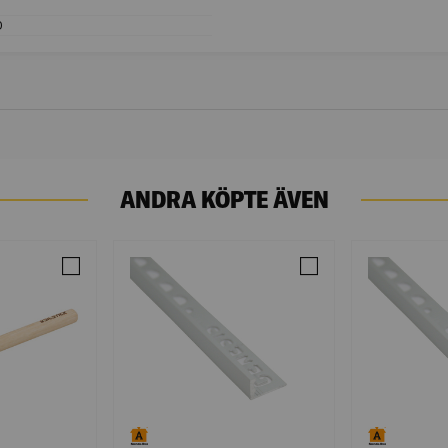
0
Bredd (mm): 120
0
Längd (mm): 420
ANDRA KÖPTE ÄVEN
ILE IN AISI 304 BLACK SVARTLACKAD 147X147MM
Jämför SILSTICK 7508 FOGVERKTYG 176MM
Jämför KAKELLIST L-