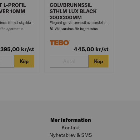
T L-PROFIL
GOLVBRUNNSSIL
LVER 10MM
STHLM LUX BLACK
200X200MM
Kakellister används för att skydda och få ett snyggt avslut tillsammans med keramik.
Elegant golvbrunnssil av borstat rostfritt stål. Syrafast och lämplig i miljöer med t.ex. klorider och salt.
 för lagerstatus
Välj varuhus för lagerstatus
395,00
kr
/st
445,00
kr
/st
Köp
Köp
Mer information
Kontakt
Nyhetsbrev & SMS