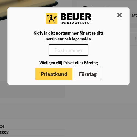
Lagerstatus
Välj byggvaruhus för at
Skriv in ditt postnummer för att se ditt
???price.aria???
359,00
kr
/st
Antal 
sortiment och lagersaldo
Vänligen välj Privat eller Företag
Privatkund
Företag
104
BK04: 14104
12227
UNSPSC: 27112227