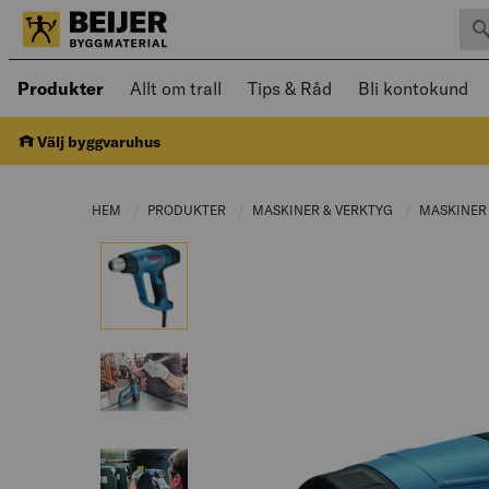
Sök 
Öppnad meny kan navigeras med piltangenter
Produkter
Allt om trall
Tips & Råd
Bli kontokund
Välj byggvaruhus
HEM
PRODUKTER
CURRENT PAGE:
MASKINER & VERKTYG
CURRENT PAGE
MASKINE