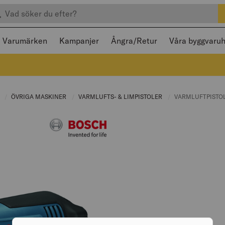
efter produkter
 och stängas med Escape
Varumärken
Kampanjer
Ångra/Retur
Våra byggvaru
:
R
CURRENT PAGE:
ÖVRIGA MASKINER
CURRENT PAGE:
VARMLUFTS- & LIMPISTOLER
CURRENT PAGE:
CURRENT PAGE:
VARMLUFTPISTOL