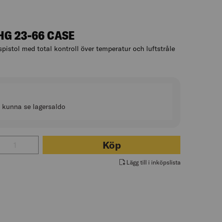
HG 23-66 CASE
pistol med total kontroll över temperatur och luftstråle
n
t kunna se lagersaldo
tal för VARMLUFTPISTOL GHG 23-66 CASE
Köp
Lägg till i inköpslista