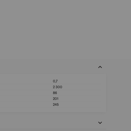
0,7
Vikt maskin (kg): 0
2 300
Effekt (W): 2 300
86
Bredd (mm): 86
201
Höjd (mm): 201
245
Längd (mm): 245