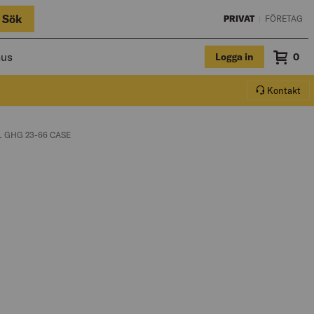
Sök
PRIVAT
|
FÖRETAG
hus
Logga in
Sum
0
Varuko
Kontakt
 GHG 23-66 CASE