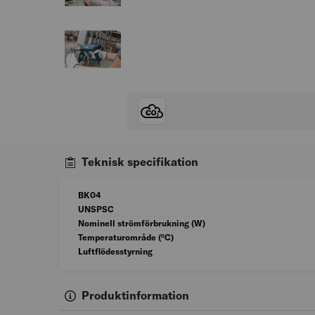
Teknisk specifikation
BK04
UNSPSC
Nominell strömförbrukning (W)
Temperaturområde (°C)
Luftflödesstyrning
Produktinformation