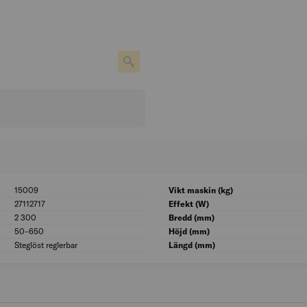
15009
BK04: 15009
Vikt maskin (kg)
27112717
UNSPSC: 27112717
Effekt (W)
2 300
Nominell strömförbrukning (W): 2 300
Bredd (mm)
50–650
Temperaturområde (°C): 50–650
Höjd (mm)
Steglöst reglerbar
Luftflödesstyrning: Steglöst reglerbar
Längd (mm)