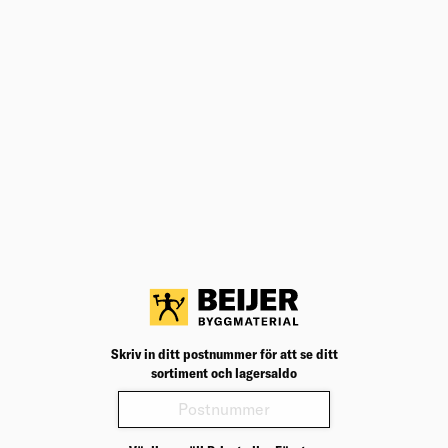
ANDRA KÖPTE ÄVEN
KAP&GERSÅG LS0816F MAKITA
1200W 5000RPM 216MM
Utmärkt kap- & gersåg med hög sågkapacitet.
Välj varuhus för lagerstatus
Köp
5 545,00
kr
/frp
GIPSAUTOMAT DFR551Z MAKITA 18V
BL 25-55MM NAKEN
Kolborstfri 18 V gipsautomat för bandad skruv med
djupjustering.
Välj varuhus för lagerstatus
Skriv in ditt postnummer för att se ditt
Köp
5 645,00
kr
/frp
sortiment och lagersaldo
BATTERILADDARE 7,2-18V DC18RC
Snabbladdare för Makitas Litiumjon- och NiMH-